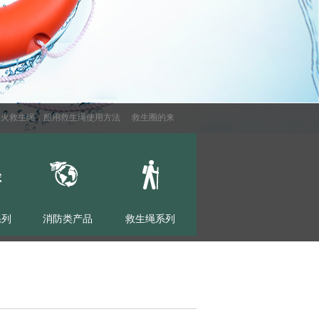
救生绳，船用救生绳使用方法
救生圈的来源
气动式救生抛绳器
充气腰带的性
系列
消防类产品
救生绳系列