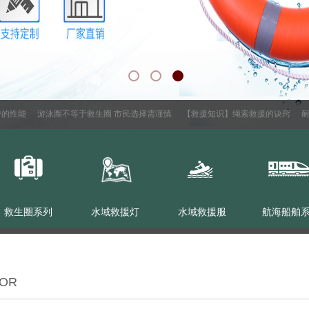
性能
游泳圈不等于救生圈 市民选择需谨慎
【救援知识】绳索救援的诀窍
耐火
救生圈系列
水域救援灯
水域救援服
航海船舶
NOR