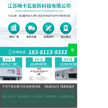
不等于救生圈 市民选择需谨慎
【救援知识】绳索救援的诀窍
救生衣系列
救生圈系列
救生绳索
消防器材
水域救援装备