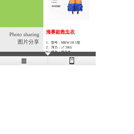
海事款救生衣
Photo sharing
图片分享
1、
型号：
MKW-18-1
型
2、
浮力：≥
7.5KG
3、
颜色：橙蓝色
4、
尺寸：救生衣长
70cm
，宽
45cm
查看更多
5、
尺码：均码
6、
重量：净重±
0.5KG
产品展示
PRODUCTS
+more
水域救援头盔
水域救援手套
水域救援抛绳包