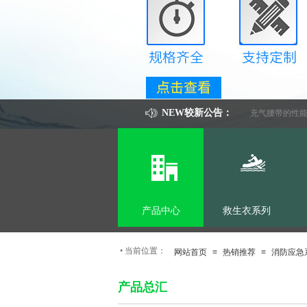
NEW较新公告：
救生圈的来源
气动式救生抛绳器
充气腰带的性能
产品中心
救生衣系列
•
当前位置：
网站首页
≡
热销推荐
≡
消防应急
产品总汇