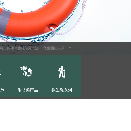
，船用救生绳使用方法
救生圈的来源
气动式救生抛绳器
充气腰带的性能
游
系列
消防类产品
救生绳系列