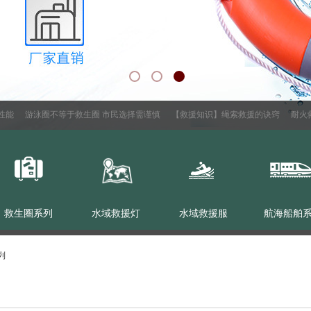
能
游泳圈不等于救生圈 市民选择需谨慎
【救援知识】绳索救援的诀窍
耐火救
救生圈系列
水域救援灯
水域救援服
航海船舶
列