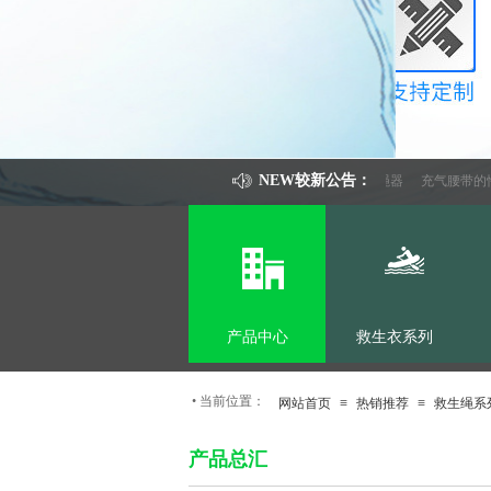
NEW较新公告：
救生圈的来源
气动式救生抛绳器
充气腰带的性
产品中心
救生衣系列
•
当前位置：
网站首页
≡
热销推荐
≡
救生绳系
产品总汇