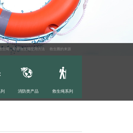
生绳，船用救生绳使用方法
救生圈的来源
气动式救生抛绳器
充气腰带的性能
系列
消防类产品
救生绳系列